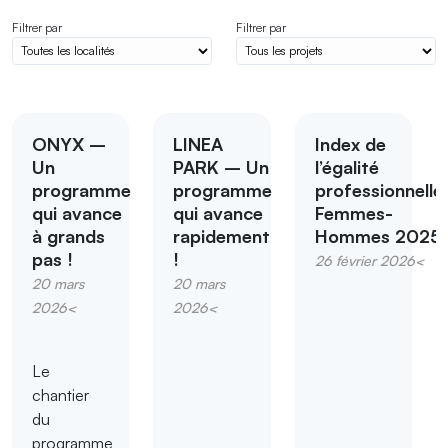
Filtrer par
Filtrer par
ONYX –
LINEA
Index de
Un
PARK – Un
l’égalité
programme
programme
professionnelle
qui avance
qui avance
Femmes-
à grands
rapidement
Hommes 2025
pas !
!
26 février 2026<
20 mars
20 mars
2026<
2026<
Le
chantier
du
programme