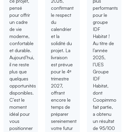
ce projet,
2026,
plus
pensé
confirmant
performants
pour offrir
le respect
pour le
un cadre
du
groupe
de vie
calendrier
IDF
moderne,
et la
Habitat !
confortable
solidité du
Au titre de
et durable.
projet. La
l’année
Aujourd’hui,
livraison
2025,
il ne reste
est prévue
l’UES
plus que
pour le 4ᵉ
Groupe
quelques
trimestre
IDF
opportunités
2027,
Habitat,
disponibles.
offrant
dont
C’est le
encore le
Coopimmo
moment
temps de
fait partie,
idéal pour
préparer
a obtenu
vous
sereinement
un résultat
positionner
votre futur
de 95/100