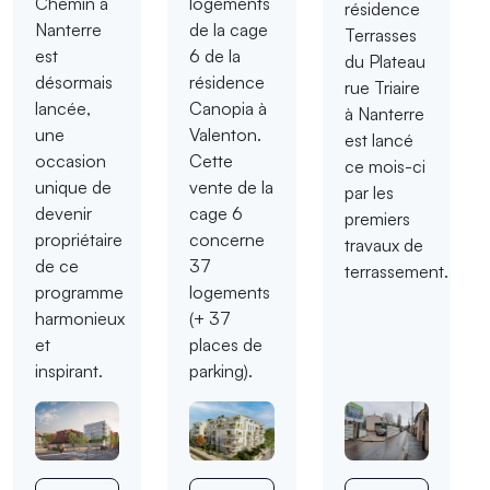
Chemin à
logements
résidence
Nanterre
de la cage
Terrasses
est
6 de la
du Plateau
désormais
résidence
rue Triaire
lancée,
Canopia à
à Nanterre
une
Valenton.
est lancé
occasion
Cette
ce mois-ci
unique de
vente de la
par les
devenir
cage 6
premiers
propriétaire
concerne
travaux de
de ce
37
terrassement.
programme
logements
harmonieux
(+ 37
et
places de
inspirant.
parking).