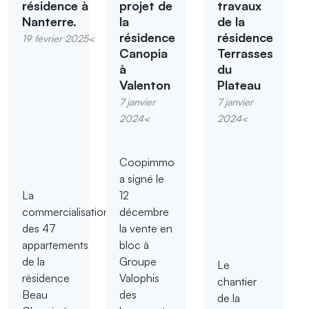
résidence à
projet de
travaux
Nanterre.
la
de la
résidence
résidence
19 février 2025<
Canopia
Terrasses
à
du
Valenton
Plateau
7 janvier
7 janvier
2024<
2024<
Coopimmo
a signé le
La
12
commercialisation
décembre
des 47
la vente en
appartements
bloc à
de la
Groupe
Le
résidence
Valophis
chantier
Beau
des
de la