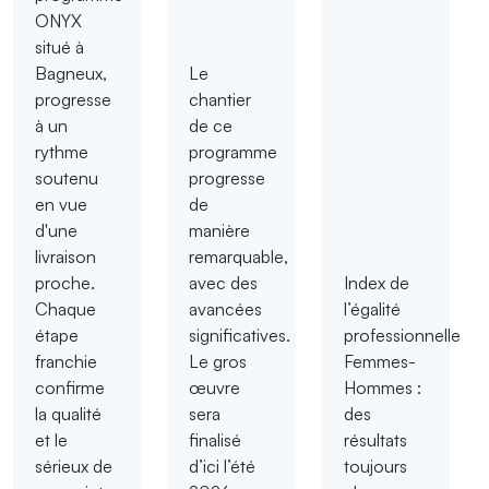
ONYX
situé à
Bagneux,
Le
progresse
chantier
à un
de ce
rythme
programme
soutenu
progresse
en vue
de
d'une
manière
livraison
remarquable,
proche.
avec des
Index de
Chaque
avancées
l’égalité
étape
significatives.
professionnelle
franchie
Le gros
Femmes-
confirme
œuvre
Hommes :
la qualité
sera
des
et le
finalisé
résultats
sérieux de
d’ici l’été
toujours