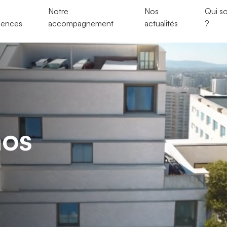
Notre
Nos
Qui s
dences
accompagnement
actualités
?
nos