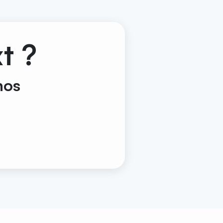
t ?
nos