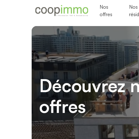
Nos
Nos
offres
rési
Lecteur
vidéo
Découvrez 
offres