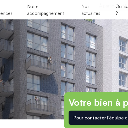
À partie de 3
Notre
Nos
Qui s
dences
accompagnement
actualités
?
Votre bien à 
Pour contacter l'équipe co