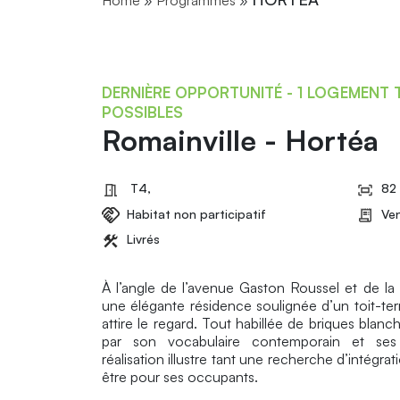
Home
»
Programmes
»
DERNIÈRE OPPORTUNITÉ - 1 LOGEMENT T
POSSIBLES
Romainville - Hortéa
T4,
82
Habitat non participatif
Ve
Livrés
À l’angle de l’avenue Gaston Roussel et de l
une élégante résidence soulignée d’un toit-terr
attire le regard. Tout habillée de briques blanc
par son vocabulaire contemporain et ses
réalisation illustre tant une recherche d’intégr
être pour ses occupants.